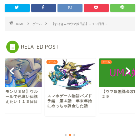
HOME
ゲーム
【すけきんのウマ娘日記】～１９日目～
RELATED POST
ム
ゲーム
ゲーム
ポケモンＵＳＭ】ウル
【ウマ娘無課金攻略
スマホゲーム物語パズド
ラホールで色違い伝説
２９
ラ編 第４話 年末年始
捕まえたい！１３日目
にめっちゃ課金した話