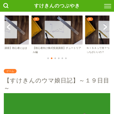
すけきんのつぶやき
株
株
投資講座】初心者にはま
【初心者向け株式投資講座】チュートリア
ＮＩＳＡって何？つみ
..
ル編
っちがいいの？
ゲーム
【すけきんのウマ娘日記】～１９日目
～