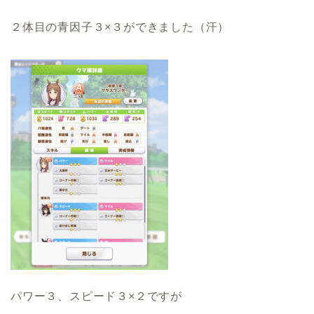
２体目の青因子３×３ができました（汗）
パワー３、スピード３×２ですが