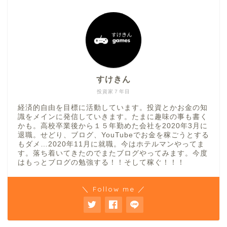
すけきん
投資家７年目
経済的自由を目標に活動しています。投資とかお金の知
識をメインに発信していきます。たまに趣味の事も書く
かも。高校卒業後から１５年勤めた会社を2020年3月に
退職。せどり、ブログ、YouTubeでお金を稼ごうとする
もダメ…2020年11月に就職。今はホテルマンやってま
す。落ち着いてきたのでまたブログやってみます。今度
はもっとブログの勉強する！！そして稼ぐ！！！
＼ Follow me ／