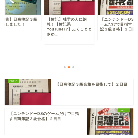
ご報告】日商簿記３級
【簿記】独学の人に朗
【ニンテンドーDSの
合格しました！
報！【簿記系
ームだけで目指す日
YouTuber?】ふくしまま
記３級合格】３日目
さゆ...
【日商簿記３級合格を目指して】２日目
【ニンテンドーDSのゲームだけで目指
す日商簿記３級合格】２日目