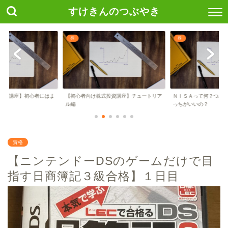
すけきんのつぶやき
株
株
投資講座】初心者にはま
【初心者向け株式投資講座】チュートリア
ＮＩＳＡって何？つみ
..
ル編
っちがいいの？
資格
【ニンテンドーDSのゲームだけで目
指す日商簿記３級合格】１日目