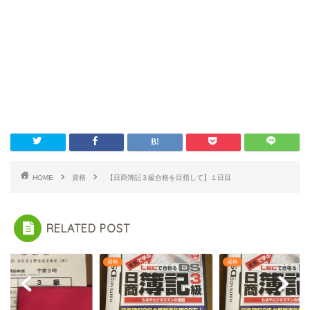
HOME
資格
【日商簿記３級合格を目指して】１日目
RELATED POST
資格
資格