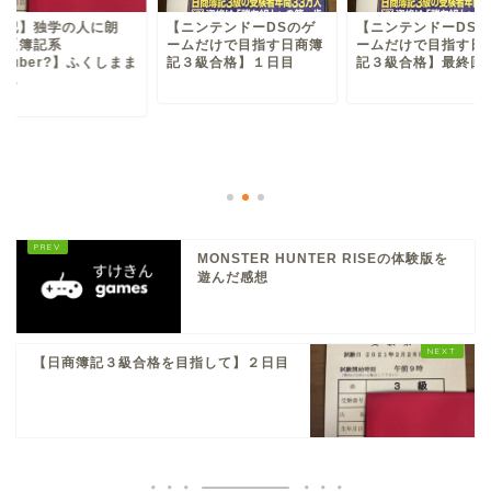
簿記】独学の人に朗
【ニンテンドーDSのゲ
【ニンテンドーDSの
！【簿記系
ームだけで目指す日商簿
ームだけで目指す日
uTuber?】ふくしまま
記３級合格】１日目
記３級合格】最終回
...
MONSTER HUNTER RISEの体験版を
遊んだ感想
【日商簿記３級合格を目指して】２日目