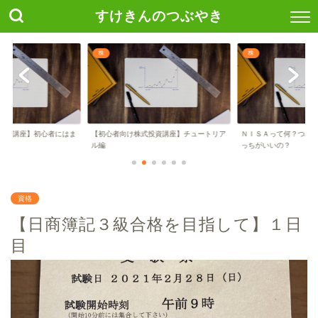
すけきんのつぶやき
株
株
投資講座】初心者にはま
【初心者向け株式投資講座】チュートリア
ＮＩＳＡって何？つみ
..
ル編
っちがいいの？
資格
【日商簿記３級合格を目指して】１日
目