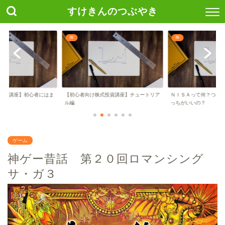
すけきんのつぶやき
株
株
投資講座】初心者にはま
【初心者向け株式投資講座】チュートリア
ＮＩＳＡって何？つみ
..
ル編
っちがいいの？
ゲーム
神ゲー昔話 第２０回ロマンシング
サ・ガ３