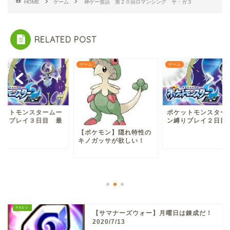
HOME
ゲーム
神ゲー昔話 第２０回ロマンシング サ・ガ３
RELATED POST
ム
ゲーム
ゲーム
ケットモンスタームー
ポケットモンスター
縛りプレイ３日目 最
ン縛りプレイ２日目
回
【ポケモン】隠れ特性の
キノガッサが欲しい！
【サマナーズウォー】月曜日は錬成だ！
2020/7/13